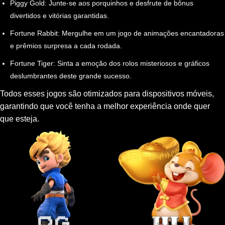
Piggy Gold: Junte-se aos porquinhos e desfrute de bônus
divertidos e vitórias garantidas.
Fortune Rabbit: Mergulhe em um jogo de animações encantadoras
e prêmios surpresa a cada rodada.
Fortune Tiger: Sinta a emoção dos rolos misteriosos e gráficos
deslumbrantes deste grande sucesso.
Todos esses jogos são otimizados para dispositivos móveis,
garantindo que você tenha a melhor experiência onde quer
que esteja.