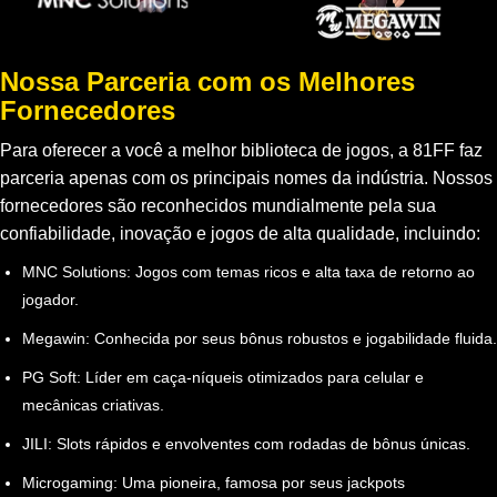
Nossa Parceria com os Melhores
Fornecedores
Para oferecer a você a melhor biblioteca de jogos, a 81FF faz
parceria apenas com os principais nomes da indústria. Nossos
fornecedores são reconhecidos mundialmente pela sua
confiabilidade, inovação e jogos de alta qualidade, incluindo:
MNC Solutions: Jogos com temas ricos e alta taxa de retorno ao
jogador.
Megawin: Conhecida por seus bônus robustos e jogabilidade fluida.
PG Soft: Líder em caça-níqueis otimizados para celular e
mecânicas criativas.
JILI: Slots rápidos e envolventes com rodadas de bônus únicas.
Microgaming: Uma pioneira, famosa por seus jackpots