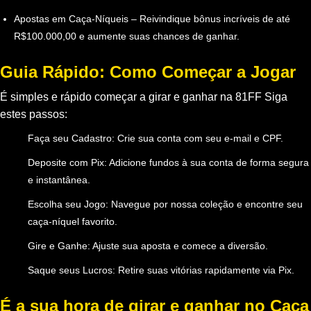
Apostas em Caça-Níqueis
– Reivindique bônus incríveis de até
R$100.000,00 e aumente suas chances de ganhar.
Guia Rápido: Como Começar a Jogar
É simples e rápido começar a girar e ganhar na 81FF Siga
estes passos:
Faça seu Cadastro: Crie sua conta com seu e-mail e CPF.
Deposite com Pix: Adicione fundos à sua conta de forma segura
e instantânea.
Escolha seu Jogo: Navegue por nossa coleção e encontre seu
caça-níquel favorito.
Gire e Ganhe: Ajuste sua aposta e comece a diversão.
Saque seus Lucros: Retire suas vitórias rapidamente via Pix.
É a sua hora de girar e ganhar no Caça