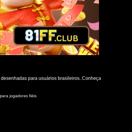
 desenhadas para usuários brasileiros. Conheça
ara jogadores fiéis.