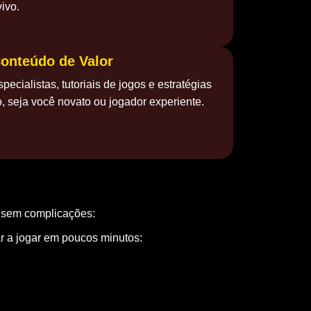
vivo.
Conteúdo de Valor
ecialistas, tutoriais de jogos e estratégias
 seja você novato ou jogador experiente.
e sem complicações:
ar a jogar em poucos minutos: