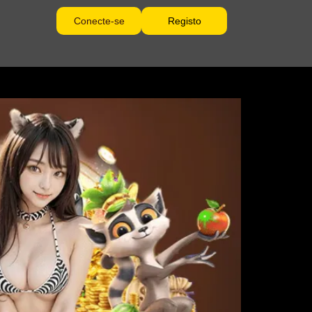
Conecte-se
Registo