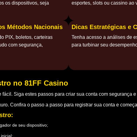
 os dispositivos, seja
esportes, slots ou cassino ao 
os Métodos Nacionais
Dicas Estratégicas e 
 PIX, boletos, carteiras
Tenha acesso a análises de esp
 tudo com segurança,
para turbinar seu desempenho,
stro no 81FF Casino
 fácil. Siga estes passos para criar sua conta com segurança 
guro. Confira o passo a passo para registrar sua conta e começ
stro:
gador de seu dispositivo;
nicial;