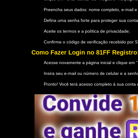
Preencha seus dados: nome completo, e-mail e
Defina uma senha forte para proteger sua conta
Aceite os termos e a política de privacidade;
Confirme o código de verificação recebido por 
Como Fazer Login no 81FF Registro
Acesse novamente a página inicial e clique em “
Insira seu e-mail ou número de celular e a senh
Pronto! Você terá acesso completo à sua conta 