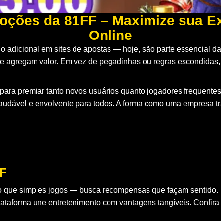
ções da 81FF – Maximize sua Ex
Online
adicional em sites de apostas — hoje, são parte essencial da
 agregam valor. Em vez de pegadinhas ou regras escondidas, o
ara premiar tanto novos usuários quanto jogadores frequentes.
 saudável e envolvente para todos. A forma como uma empresa t
FF
do que simples jogos — busca recompensas que façam sentido. 
ataforma une entretenimento com vantagens tangíveis. Confira 