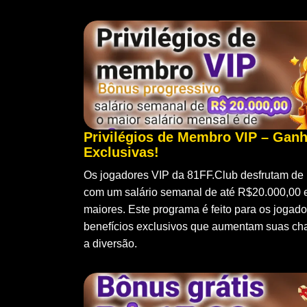
Privilégios de Membro VIP – Ga
Exclusivas!
Os jogadores VIP da 81FF.Club desfrutam de b
com um salário semanal de até R$20.000,00 
maiores. Este programa é feito para os jogado
benefícios exclusivos que aumentam suas ch
a diversão.