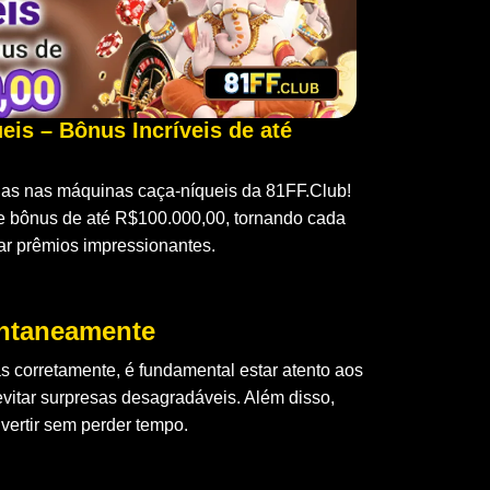
is – Bônus Incríveis de até
rias nas máquinas caça-níqueis da 81FF.Club!
que bônus de até R$100.000,00, tornando cada
ar prêmios impressionantes.
antaneamente
 corretamente, é fundamental estar atento aos
vitar surpresas desagradáveis. Além disso,
vertir sem perder tempo.